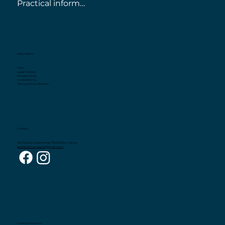
Practical information
Information
FAQ
Legal notices
Privacy Policy
Cookie Policy
Terms and Conditions
Contact
108 Rue de Longchamp, 75016 Paris, France
lesatelierslamartine@gmail.com
© 2025 by the pioneers