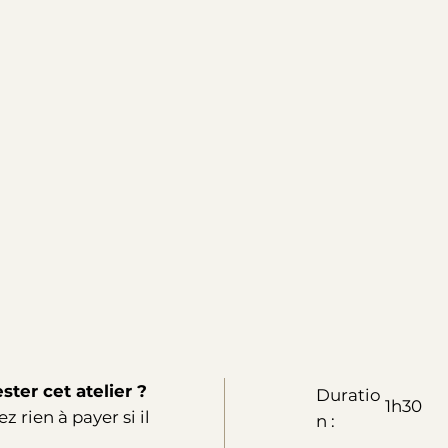
ster cet atelier ?
Duratio
1h30
z rien à payer si il
n :