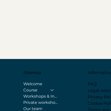
Sitemap
Informatio
Welcome
FAQ
Course
Legal noti
Workshops & Internships
Privacy Pol
Private workshops
Cookie Pol
Our team
Terms and 