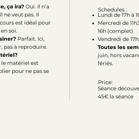
, ça ira?
Oui. Il n’a
Schedules :
l ne veut pas. Il
Lundi de 17h à 
cours est idéal pour
Mercredi de 11h3
 en soi.
16h (complet)
ssiner?
Parfait. Ici,
Vendredi de 17h
, pas à reproduire.
Toutes les sem
tériel?
juin, hors vacan
le matériel est
fériés.
blier pour ne pas se
Price:
Séance découve
45€ la séance