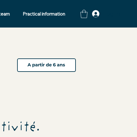
Log In
 team
Practical information
A partir de 6 ans
tivité.