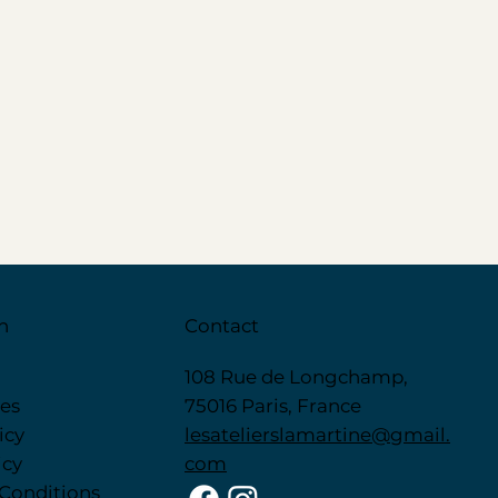
n
Contact
108 Rue de Longchamp,
ces
75016 Paris, France
icy
lesatelierslamartine@gmail.
icy
com
Conditions