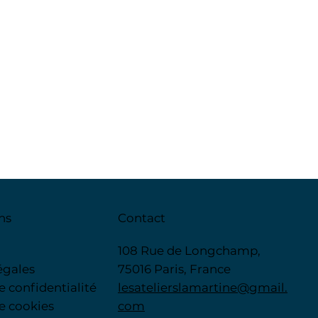
ns
Contact
108 Rue de Longchamp,
égales
75016 Paris, France
de confidentialité
lesatelierslamartine@gmail.
de cookies
com