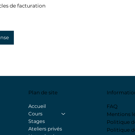
cles de facturation
ense
Plan de site
Informatio
Accueil
FAQ
Cours
Mentions l
Stages
Politique 
Ateliers privés
Politique 