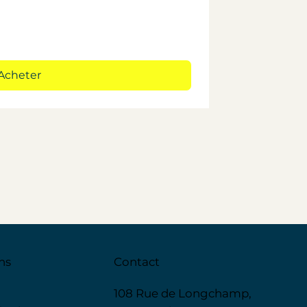
Acheter
ns
Contact
108 Rue de Longchamp,