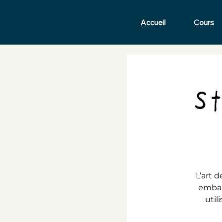
Accueil
Cours
St
L’art d
embal
util