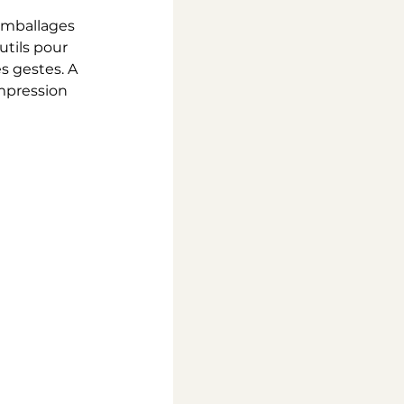
 emballages 
utils pour 
s gestes. A 
mpression 