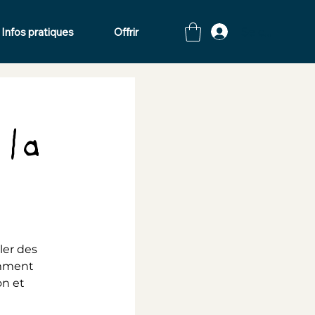
Se connecte
Infos pratiques
Offrir
 la
cler des
omment
on et