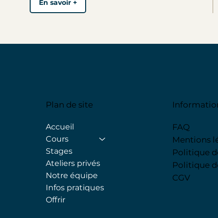
En savoir +
Plan de site
Informatio
Accueil
FAQ
Cours
Mentions l
Stages
Politique 
Ateliers privés
Politique 
Notre équipe
CGV
Infos pratiques
Offrir