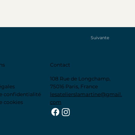
Suivante
ns
Contact
108 Rue de Longchamp,
égales
75016 Paris, France
de confidentialité
lesatelierslamartine@gmail.
de cookies
com