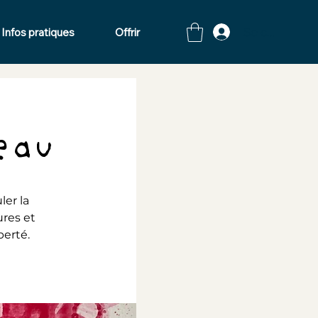
Se connecte
Infos pratiques
Offrir
eau
ler la
ures et
berté.